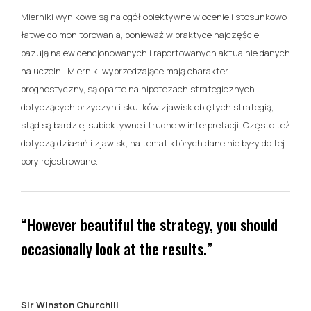
Mierniki wynikowe są na ogół obiektywne w ocenie i stosunkowo
łatwe do monitorowania, ponieważ w praktyce najczęściej
bazują na ewidencjonowanych i raportowanych aktualnie danych
na uczelni. Mierniki wyprzedzające mają charakter
prognostyczny, są oparte na hipotezach strategicznych
dotyczących przyczyn i skutków zjawisk objętych strategią,
stąd są bardziej subiektywne i trudne w interpretacji. Często też
dotyczą działań i zjawisk, na temat których dane nie były do tej
pory rejestrowane.
“However beautiful the strategy, you should
occasionally look at the results.”
Sir Winston Churchill