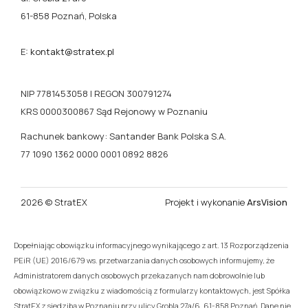
61-858 Poznań, Polska
E:
kontakt@stratex.pl
NIP 7781453058 | REGON 300791274
KRS 0000300867 Sąd Rejonowy w Poznaniu
Rachunek bankowy: Santander Bank Polska S.A.
77 1090 1362 0000 0001 0892 8826
2026 © StratEX
Projekt i wykonanie
ArsVision
Dopełniając obowiązku informacyjnego wynikającego z art. 13 Rozporządzenia
PEiR (UE) 2016/679 ws. przetwarzania danych osobowych informujemy, że
Administratorem danych osobowych przekazanych nam dobrowolnie lub
obowiązkowo w związku z wiadomością z formularzy kontaktowych, jest Spółka
StratEX z siedzibą w Poznaniu przy ulicy Grobla 27a/6, 61-858 Poznań. Dane nie