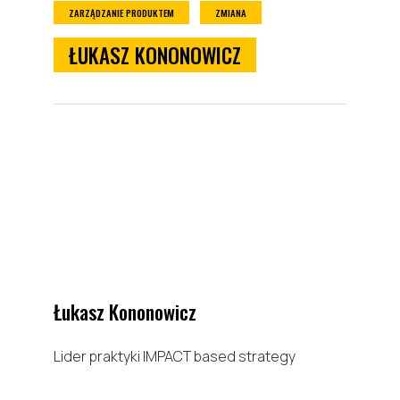
ZARZĄDZANIE PRODUKTEM
ZMIANA
ŁUKASZ KONONOWICZ
Łukasz Kononowicz
Lider praktyki IMPACT based strategy