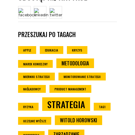
PRZESZUKAJ PO TAGACH
APPLE
EDUKACJA
KRYZYS
METODOLOGIA
MAREK KONIECZNY
MIERNIKI STRATEGII
MONITOROWANIE STRATEGII
NAŚLADOWCY
PRODUCT MANAGEMENT
STRATEGIA
RYZYKA
TAG1
WITOLD HOROWSKI
UCZELNIE WYŻSZE
ZARZĄDZANIE