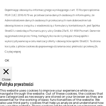
Dopełniając obowiązku informacyjnego wynikającego z art. 13 Rozporządzenia
PEiR (UE) 2016/679 ws. przetwarzania danych osobowych informujemy, że
Administratorem danych osobowych przekazanych nam dobrowolnie lub
obowiązkowo w związku z wiadomością z formularzy kontaktowych, jest Spółka
StratEX z siedzibą w Poznaniu przy ulicy Grobla 27a/6, 61-858 Poznań. Dane nie
są gromadzone przez firmę, trafiają tylko na skrzynkę pocztową spółki i
wykorzystywane są w celu realizacji oferty i obowiązków spółki StratEX. Ta strona
korzysta z plików cookies do poprawnego działania oraz płatności przelewy24.
Czytaj więcej
OK
Close
Polityka prywatności
This website uses cookies to improve your experience while you
navigate through the website. Out of these cookies, the cookies that
are categorized as necessary are stored on your browser as they are
essential for the working of basic functionalities of the website. We
also use third-party cookies that help us analyze and understand how
you use this website. These cookies will be stored in your browser only